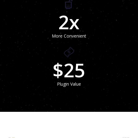
2
x
More Convenient
$
25
Plugin Value