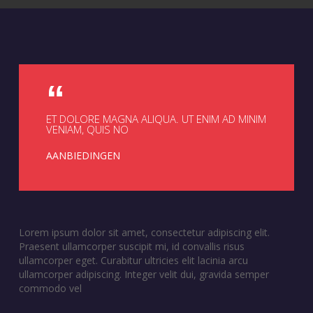
ET DOLORE MAGNA ALIQUA. UT ENIM AD MINIM
VENIAM, QUIS NO
AANBIEDINGEN
Lorem ipsum dolor sit amet, consectetur adipiscing elit.
Praesent ullamcorper suscipit mi, id convallis risus
ullamcorper eget. Curabitur ultricies elit lacinia arcu
ullamcorper adipiscing. Integer velit dui, gravida semper
commodo vel