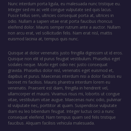
Nunc interdum porta ligula, eu malesuada nunc tristique eu.
Integer sed mi ac velit congue vulputate sed quis lacus.
Fusce tellus sem, ultricies consequat porta at, ultrices in
odio. Nullam a sapien vitae erat porta faucibus rhoncus
eleifend dolor. Mauris semper rutrum ante a auctor. Nullam
non arcu erat, vel sollicitudin felis. Nam erat nisl, mattis
euismod lacinia at, tempus quis nunc.
Quisque at dolor venenatis justo fringilla dignissim ut id eros.
Quisque non elit id purus feugiat vestibulum. Phasellus eget
sodales neque. Morbi eget odio nec justo consequat
gravida. Phasellus dolor nisl, venenatis eget euismod et,
dapibus et purus. Maecenas interdum nisi a dolor facilisis eu
laoreet mi facilisis. Mauris pharetra interdum lorem eu
venenatis. Praesent est diam, fringilla in hendrerit vel,
ullamcorper et mauris. Vivamus risus mi, lobortis ut congue
vitae, vestibulum vitae augue. Maecenas nunc odio, pulvinar
id vulputate nec, porttitor at quam. Suspendisse vulputate
diam eu leo bibendum feugiat. Integer luctus orci a nunc
consequat eleifend. Nam tempus quam sed felis tristique
faucibus. Aliquam facilisis vehicula malesuada.